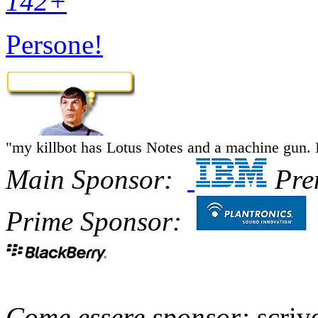
142
+
Persone!
"my killbot has Lotus Notes and a machine gun. It
Main Sponsor:
Pre
Prime Sponsor:
Come essere sponsor:
scriv